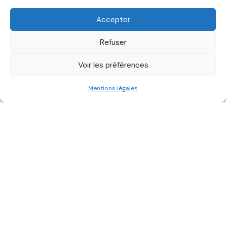
ENTREPRISES
Accepter
5 septembre 2019
Refuser
Voir les préférences
Mentions légales
Chaque année, partout en France, se déroulent environ
4 000 événements de type salon, foire ou exposition.
On compte tous les ans 220 000 entreprises
exposantes, 23 millions de visiteurs pour un chiffre
d’affaires généré de 34,5 milliards d’euros. Pour les
entreprises, c’est un chiffre d’affaires direct de 7,5
milliards d’euros qui se présente à eux. C’est dire de