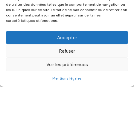
de traiter des données telles que le comportement de navigation ou
moyens
les ID uniques sur ce site. Le fait de ne pas consentir ou de retirer son
consentement peut avoir un effet négatif sur certaines
caractéristiques et fonctions.
ENVIRONNEMENT
REP
Accepter
10 juin 2022
Refuser
Voir les préférences
Mentions légales
En France, le
secteur du bâtiment
représente
environ
42 millions de tonnes de déchets par an
,
soit autant que les ménages. Bien que les déchets du
secteur soient
valorisés à 70%
, ce taux varie selon les