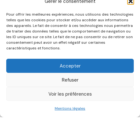
Gérer le consentement
Réemploi des emballages
Pour offrir les meilleures expériences, nous utilisons des technologies
telles que les cookies pour stocker et/ou accéder aux informations
: quel potentiel selon les
des appareils. Le fait de consentir à ces technologies nous permettra
de traiter des données telles que le comportement de navigation ou
secteurs ?
les ID uniques sur ce site. Le fait de ne pas consentir ou de retirer son
consentement peut avoir un effet négatif sur certaines
caractéristiques et fonctions.
ECONOMIE CIRCULAIRE
FILIERES
Accepter
14 février 2024
Refuser
Voir les préférences
Mentions légales