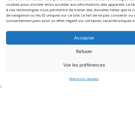
date)
cookies pour stocker et/ou accéder aux informations des appareils. Le fa
à ces technologies nous permettra de traiter des données telles que le
Rapport de
caractérisation des déchets
non triés
de navigation ou les ID uniques sur ce site. Le fait de ne pas consentir ou 
Attestation sur l’honneur
de tri pour les flux
consentement peut avoir un effet négatif sur certaines caractéristiques e
réglementaires
Attestation de valorisation des déchets collectés
Accepter
Ces documents garantissent la traçabilité et facilitent
l’audit réglementaire.
Refuser
Construire une démarche
Voir les préférences
circulaire : 6 étapes
concrètes
Mentions légales
1️⃣ Diagnostic initial : identification des sources de
production, conformité et coût
2️⃣ Définition des priorités : objectifs chiffrés de
réduction, mutualisation inter-sites
3️⃣ Organisation du tri : contenants adaptés,
signalétique visible, filières sélectionnées