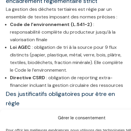
encadrement réglementaire strict
La gestion des déchets tertiaires est régie par un
ensemble de textes imposant des normes précises :
Code de l’environnement (L.541-2)
:
responsabilité complète du producteur jusqu’à la
valorisation finale
Loi AGEC
: obligation de tri à la source pour
9 flux
distincts (papier, plastique, métal, verre, bois, plâtre,
textiles, biodéchets, fraction minérale). Elle complète
le Code le l’environnement.
Directive CSRD
: obligation de reporting extra-
financier incluant la gestion circulaire des ressources
Des justificatifs obligatoires pour être en
règle
La conformité repose sur plusieurs éléments à produire
Gérer le consentement
ou à conserver :
Registre des déchets (type, quantité, traitement,
Pour offrir les meilleures expériences, nous utilisons des technologies tel