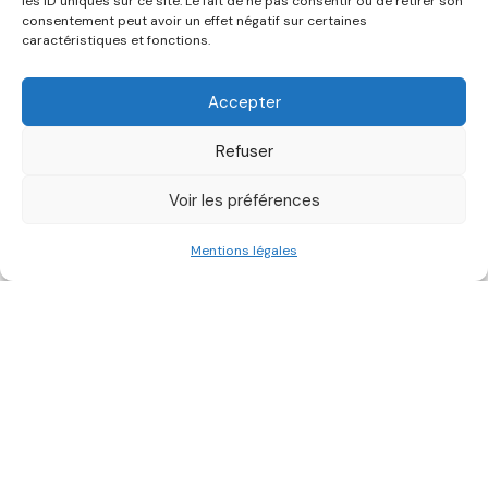
les ID uniques sur ce site. Le fait de ne pas consentir ou de retirer son
consentement peut avoir un effet négatif sur certaines
Découvrez nos articles, guides
caractéristiques et fonctions.
pratiques, fiches déchets et outils
Accepter
pour améliorer la gestion de vos
déchets.
Refuser
Voir les préférences
Mentions légales
Filtrer par :
Plus anciens
Catégories :