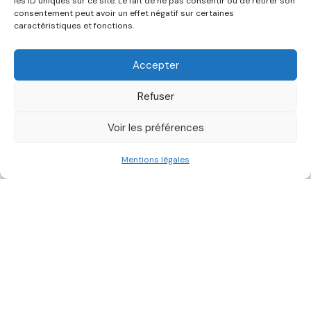
les ID uniques sur ce site. Le fait de ne pas consentir ou de retirer son
consentement peut avoir un effet négatif sur certaines
Découvrez nos articles, guides
caractéristiques et fonctions.
pratiques, fiches déchets et outils
Accepter
pour améliorer la gestion de vos
déchets.
Refuser
Voir les préférences
Mentions légales
Filtrer par :
Plus anciens
Catégories :