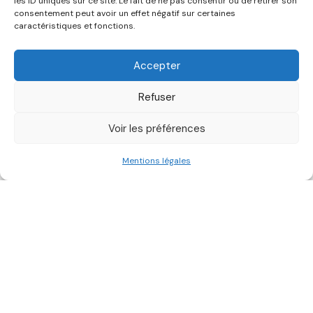
les ID uniques sur ce site. Le fait de ne pas consentir ou de retirer son
consentement peut avoir un effet négatif sur certaines
Découvrez nos articles, guides
caractéristiques et fonctions.
pratiques, fiches déchets et outils
Accepter
pour améliorer la gestion de vos
déchets.
Refuser
Voir les préférences
Mentions légales
Filtrer par :
Plus anciens
Catégories :